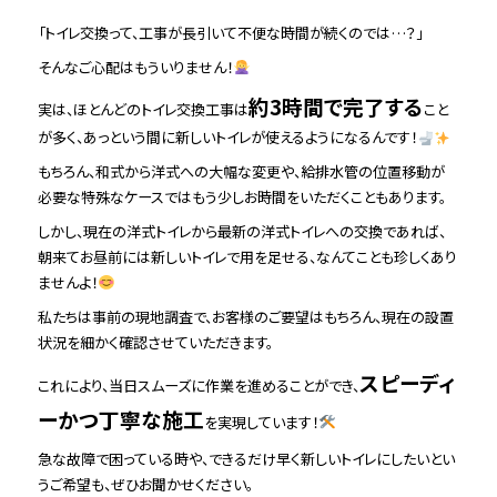
「トイレ交換って、工事が長引いて不便な時間が続くのでは…？」
そんなご心配はもういりません！
約3時間で完了する
実は、ほとんどのトイレ交換工事は
こと
が多く、あっという間に新しいトイレが使えるようになるんです！
もちろん、和式から洋式への大幅な変更や、給排水管の位置移動が
必要な特殊なケースではもう少しお時間をいただくこともあります。
しかし、現在の洋式トイレから最新の洋式トイレへの交換であれば、
朝来てお昼前には新しいトイレで用を足せる、なんてことも珍しくあり
ませんよ！
私たちは事前の現地調査で、お客様のご要望はもちろん、現在の設置
状況を細かく確認させていただきます。
スピーディ
これにより、当日スムーズに作業を進めることができ、
ーかつ丁寧な施工
を実現しています！
急な故障で困っている時や、できるだけ早く新しいトイレにしたいとい
うご希望も、ぜひお聞かせください。