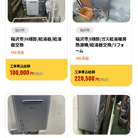
稲沢市
稲沢市
稲沢市/H様邸/給湯器/給湯
稲沢市/I様邸/ガス給湯暖房
器交換
熱源機/給湯器交換/リフォ
ーム
給湯器
給湯器
工事費込総額
100,000
工事費込総額
円
(税込)
228,500
円
(税込)