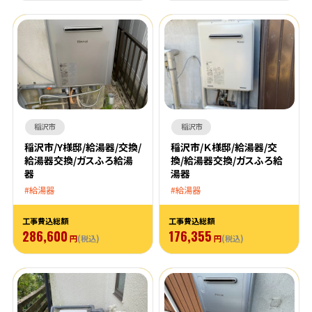
稲沢市
稲沢市
稲沢市/Y様邸/給湯器/交換/
稲沢市/Ｋ様邸/給湯器/交
給湯器交換/ガスふろ給湯
換/給湯器交換/ガスふろ給
器
湯器
給湯器
給湯器
工事費込総額
工事費込総額
286,600
176,355
円
(税込)
円
(税込)