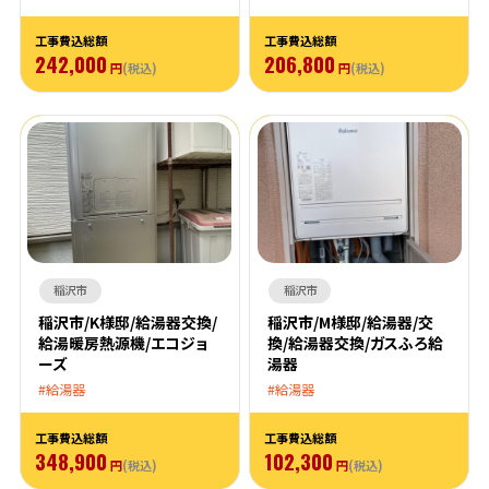
工事費込総額
工事費込総額
242,000
206,800
円
(税込)
円
(税込)
稲沢市
稲沢市
稲沢市/K様邸/給湯器交換/
稲沢市/M様邸/給湯器/交
給湯暖房熱源機/エコジョ
換/給湯器交換/ガスふろ給
ーズ
湯器
給湯器
給湯器
工事費込総額
工事費込総額
348,900
102,300
円
(税込)
円
(税込)