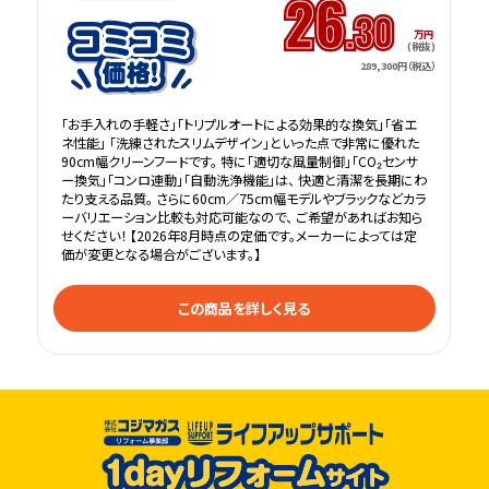
26
.30
万円
(税抜)
289,300円（税込）
「お手入れの手軽さ」「トリプルオートによる効果的な換気」「省エ
ネ性能」 「洗練されたスリムデザイン」といった点で非常に優れた
90cm幅クリーンフードです。 特に「適切な風量制御」「CO₂センサ
ー換気」「コンロ連動」「自動洗浄機能」は、 快適と清潔を長期にわ
たり支える品質。 さらに60cm／75cm幅モデルやブラックなどカラ
ーバリエーション比較も対応可能なので、 ご希望があればお知ら
せください！ 【2026年8月時点の定価です。メーカーによっては定
価が変更となる場合がございます。】
この商品を詳しく見る