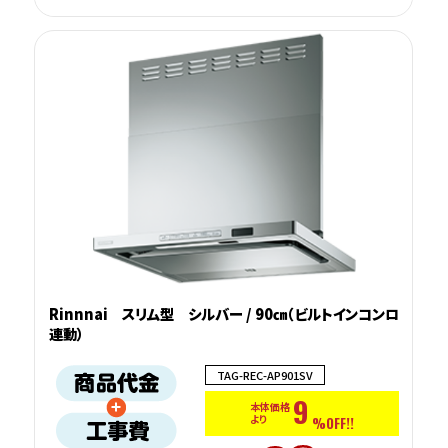
Rinnnai スリム型 シルバー / 90㎝（ビルトインコンロ
連動）
TAG-REC-AP901SV
9
本体価格
より
%OFF!!