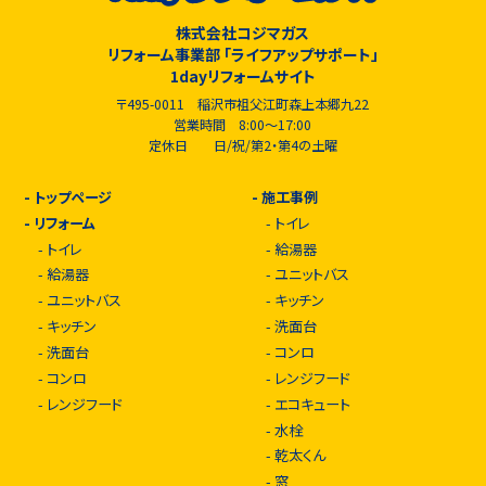
株式会社コジマガス
リフォーム事業部 「ライフアップサポート」
1dayリフォームサイト
〒495-0011 稲沢市祖父江町森上本郷九22
営業時間 8:00～17:00
定休日 日/祝/第2・第4の土曜
-
トップページ
-
施工事例
-
リフォーム
-
トイレ
-
トイレ
-
給湯器
-
給湯器
-
ユニットバス
-
ユニットバス
-
キッチン
-
キッチン
-
洗面台
-
洗面台
-
コンロ
-
コンロ
-
レンジフード
-
レンジフード
-
エコキュート
-
水栓
-
乾太くん
-
窓