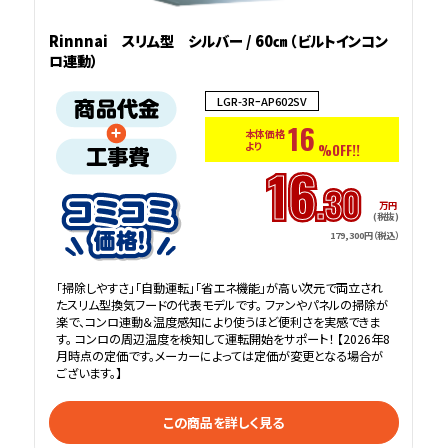
Rinnnai スリム型 シルバー / 60㎝ （ビルトインコン
ロ連動）
LGR-3RｰAP602SV
16
本体価格
より
%OFF!!
16
.30
万円
(税抜)
179,300円（税込）
「掃除しやすさ」「自動運転」「省エネ機能」が高い次元で両立され
たスリム型換気フードの代表モデルです。 ファンやパネルの掃除が
楽で、コンロ連動＆温度感知により使うほど便利さを実感できま
す。 コンロの周辺温度を検知して運転開始をサポート！ 【2026年8
月時点の定価です。メーカーによっては定価が変更となる場合が
ございます。】
この商品を詳しく見る