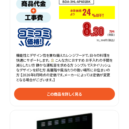
BDA-3HL-AP601BK
24
本体価格
より
%OFF!!
8
.30
万円
(税抜)
91,300円（税込）
機能性とデザイン性を兼ね備えたレンジフードで、日々の料理を
快適にサポートします。
こんな方におすすめ お手入れの手間を
減らしたい方 静かな運転音を求める方 シンプルでスタイリッシュ
なデザインを好む方 高層階や風当たりの強い場所にお住まいの
方 【2026年8月時点の定価です。メーカーによっては定価が変更
となる場合がございます。】
この商品を詳しく見る