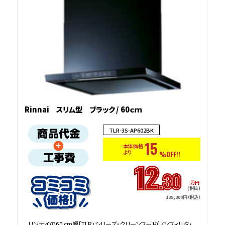
Rinnai スリム型 ブラック / 60ｃｍ
TLR-3S-AP602BK
15
本体価格
より
%OFF!!
12
.30
万円
(税抜)
135,300円（税込）
リンナイの60 cm幅「TLR」シリーズ・クリーンフード（ノンフィルタ・