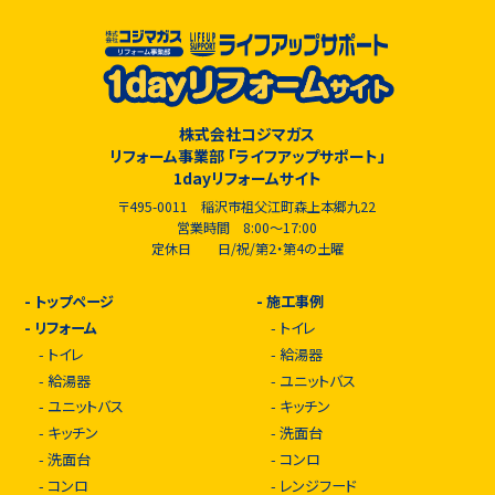
株式会社コジマガス
リフォーム事業部 「ライフアップサポート」
1dayリフォームサイト
〒495-0011 稲沢市祖父江町森上本郷九22
営業時間 8:00～17:00
定休日 日/祝/第2・第4の土曜
-
トップページ
-
施工事例
-
リフォーム
-
トイレ
-
トイレ
-
給湯器
-
給湯器
-
ユニットバス
-
ユニットバス
-
キッチン
-
キッチン
-
洗面台
-
洗面台
-
コンロ
-
コンロ
-
レンジフード