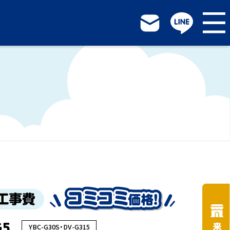
G5
YBC-G30S・DV-G315