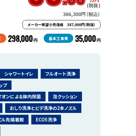
(税抜)
366,300円（税込）
メーカー希望小売価格 387,000円（税抜）
298,000
35,000
代
基本工事費
円
円
シャワートイレ
フルオート洗浄
ップ
イオンによる鉢内除菌
泡クッション
おしり洗浄とビデ洗浄の2本ノズル
ズル先端着脱
ECO5洗浄