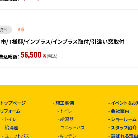
窓
沢市
市/T様邸/インプラス/インプラス取付/引違い窓取付
56,500
円
(税込)
費込総額：
-
トップページ
-
施工事例
-
イベント＆お
-
リフォーム
-
トイレ
-
会社案内
-
トイレ
-
給湯器
-
ショールーム
-
給湯器
-
ユニットバス
-
スタッフ紹介
-
ユニットバス
-
キッチン
-
選ばれる理