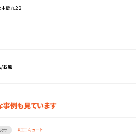
森上本郷九２２
ム/お風
な事例も見ています
エコキュート
沢市