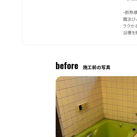
・断熱
魔法び
ラクか
浴槽を
before
施工前の写真