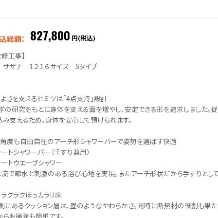
827,800
円(税込)
込総額：
改修工事】
O サザナ １２１６サイズ Sタイプ
ちよさを支えるヒミツは「4点支持」設計
学の研究をもとに身体を支える面を増やし、安定できる形を追求しました。
込み支えるため、身体を安心して預けられます。
も角度も自由自在のアーチ形シャワーバーで姿勢を選ばず快適
ォートシャワーバー（手すり兼用）
ォートウエーブシャワー
水流で節水と刺激のある浴び心地を実現。またアーチ形状だから手すりとして
除ラクラクほっカラリ床
側にあるクッション層は、畳のようなやわらかさ。同時に断熱材の役割も果た
からお掃除も簡単です。