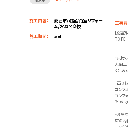
稲沢市
施工内容：
愛西市/浴室/浴室リフォー
工事費
ム/お風呂交換
【浴室
施工期間：
５日
TOT
・気持
人間工
く包み
・高さ
コンフ
コンフ
2つの
・お掃
床の内
ーンだ