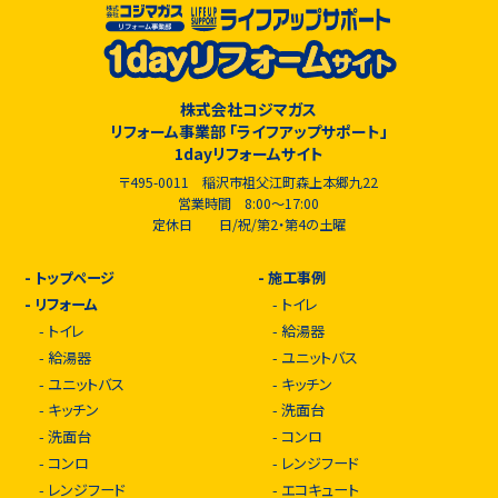
株式会社コジマガス
リフォーム事業部 「ライフアップサポート」
1dayリフォームサイト
〒495-0011 稲沢市祖父江町森上本郷九22
営業時間 8:00～17:00
定休日 日/祝/第2・第4の土曜
-
トップページ
-
施工事例
-
リフォーム
-
トイレ
-
トイレ
-
給湯器
-
給湯器
-
ユニットバス
-
ユニットバス
-
キッチン
-
キッチン
-
洗面台
-
洗面台
-
コンロ
-
コンロ
-
レンジフード
-
レンジフード
-
エコキュート