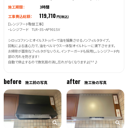
施工期間：
3時間
119,710
工事費込総額：
円(税込)
【レンジフード取替工事】
・レンジフード TLRｰ3SｰAP901SV
シロッコファンとオイルストッパーで油を捕集させるノンフィルタタイプ。
回転による遠心力で、油をベルマウス一体型オイルトレーに滴下させます。
お掃除が面倒なフィルタがないうえ、インナーガードも採用し、レンジフード内
部の汚れを防ぎます！
自動で停止するので換気扇の消し忘れがなくなりますよ(^^♪
before
after
施工前の写真
施工後の写真