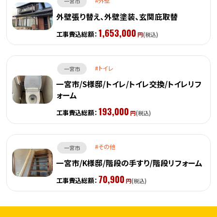
外壁
一宮市
外壁張り替え、外壁塗装、玄関庇取替
1,653,000
工事費込総額：
円
(税込)
トイレ
一宮市
一宮市/S様邸/トイレ/トイレ交換/トイレリフ
ォーム
193,000
工事費込総額：
円
(税込)
その他
一宮市
一宮市/K様邸/階段の手すり/階段リフォーム
70,900
工事費込総額：
円
(税込)