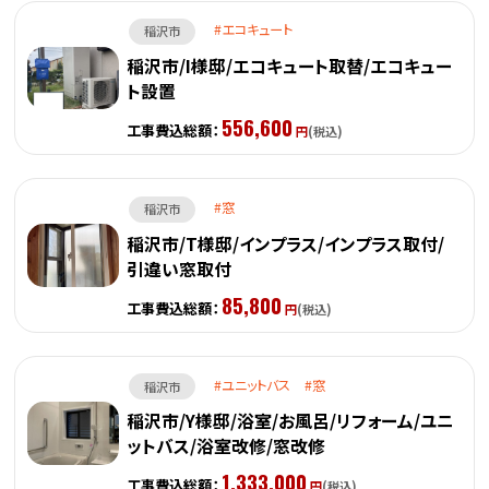
エコキュート
稲沢市
稲沢市/I様邸/エコキュート取替/エコキュー
ト設置
556,600
工事費込総額：
円
(税込)
窓
稲沢市
稲沢市/T様邸/インプラス/インプラス取付/
引違い窓取付
85,800
工事費込総額：
円
(税込)
ユニットバス
窓
稲沢市
稲沢市/Y様邸/浴室/お風呂/リフォーム/ユニ
ットバス/浴室改修/窓改修
1,333,000
工事費込総額：
円
(税込)