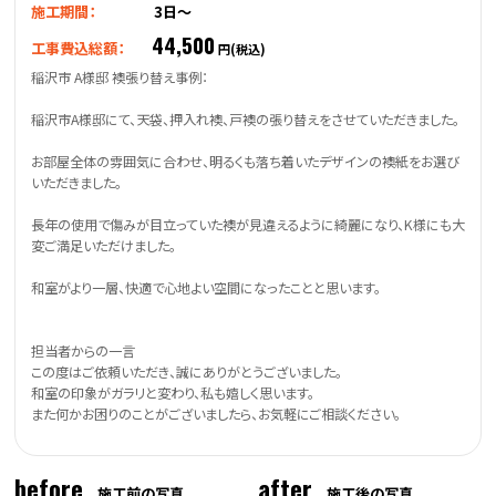
施工期間：
3日～
44,500
工事費込総額：
円(税込)
稲沢市 A様邸 襖張り替え事例：
稲沢市A様邸にて、天袋、押入れ襖、戸襖の張り替えをさせていただきました。
お部屋全体の雰囲気に合わせ、明るくも落ち着いたデザインの襖紙をお選び
いただきました。
長年の使用で傷みが目立っていた襖が見違えるように綺麗になり、K様にも大
変ご満足いただけました。
和室がより一層、快適で心地よい空間になったことと思います。
担当者からの一言
この度はご依頼いただき、誠にありがとうございました。
和室の印象がガラリと変わり、私も嬉しく思います。
また何かお困りのことがございましたら、お気軽にご相談ください。
before
after
施工前の写真
施工後の写真