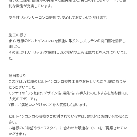
高い調理性能: 高温炒め機能や炊飯機能など、毎日の料理をサポートする便
利な機能が充実しています。
安全性: Siセンサーコンロ搭載で、安心してお使いいただけます。
施工の様子
まず、既存のビルトインコンロを慎重に取り外し、キッチンの開口部を清掃し
ました。
その後、新しい「リッセ」を設置し、ガス接続や点火確認などを入念に行いまし
た。
担当者より
この度は、Y様邸のビルトインコンロ交換工事をお任せいただき、誠にありが
とうございました。
リンナイの「リッセ」は、デザイン性、機能性、お手入れのしやすさを兼ね備えた
人気のモデルです。
Y様にご満足いただけたことを大変嬉しく思います。
ビルトインコンロの交換をご検討されている方は、お気軽にお問い合わせくだ
さい。
お客様のご希望やライフスタイルに合わせた最適なコンロをご提案させてい
ただきます。