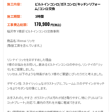
施工内容：
ビルトインコンロ/ガスコンロ/キッチンリフォー
ム/コンロ交換
施工期間：
３時間
170,900
工事費込総額：
円(税込)
稲沢市 Y様邸 ビルトインコンロ交換事例
商品名：Rinnai リッセ
(取替工賃を含んでいます。)
リンナイ リッセをおすすめした理由
Y様のお悩みをお伺いし、数あるビルトインコンロの中から、リンナイの「リッ
セ」をご提案しました。
リッセは、以下のような特長があり、Y様のご要望にぴったりだと考えました。
デザイン性: スタイリッシュなガラストップと、フレームレスのデザインがキッチ
ンをよりモダンな印象にします。
お手入れのしやすさ: ガラストップは汚れが拭き取りやすく、特にグリルは「コ
コットプレート」対応で、庫内の汚れを大幅に軽減できます。