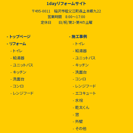
1dayリフォームサイト
〒495-0011 稲沢市祖父江町森上本郷九22
営業時間 8:00～17:00
定休日 日/祝/第2・第4の土曜
-
トップページ
-
施工事例
-
リフォーム
-
トイレ
-
トイレ
-
給湯器
-
給湯器
-
ユニットバス
-
ユニットバス
-
キッチン
-
キッチン
-
洗面台
-
洗面台
-
コンロ
-
コンロ
-
レンジフード
-
レンジフード
-
エコキュート
-
水栓
-
乾太くん
-
窓
-
外壁
-
その他