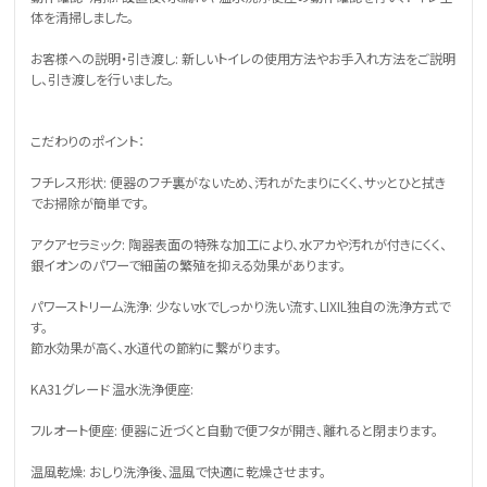
体を清掃しました。
お客様への説明・引き渡し: 新しいトイレの使用方法やお手入れ方法をご説明
し、引き渡しを行いました。
こだわりのポイント：
フチレス形状: 便器のフチ裏がないため、汚れがたまりにくく、サッとひと拭き
でお掃除が簡単です。
アクアセラミック: 陶器表面の特殊な加工により、水アカや汚れが付きにくく、
銀イオンのパワーで細菌の繁殖を抑える効果があります。
パワーストリーム洗浄: 少ない水でしっかり洗い流す、LIXIL独自の洗浄方式で
す。
節水効果が高く、水道代の節約に繋がります。
KA31グレード 温水洗浄便座:
フルオート便座: 便器に近づくと自動で便フタが開き、離れると閉まります。
温風乾燥: おしり洗浄後、温風で快適に乾燥させます。