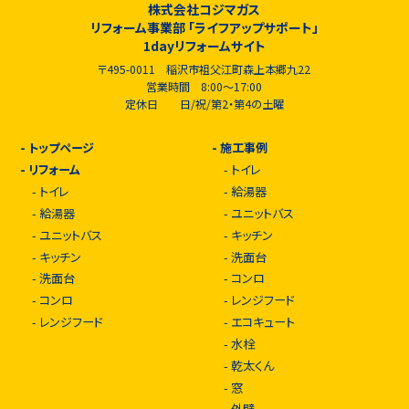
株式会社コジマガス
リフォーム事業部 「ライフアップサポート」
1dayリフォームサイト
〒495-0011 稲沢市祖父江町森上本郷九22
営業時間 8:00～17:00
定休日 日/祝/第2・第4の土曜
-
トップページ
-
施工事例
-
リフォーム
-
トイレ
-
トイレ
-
給湯器
-
給湯器
-
ユニットバス
-
ユニットバス
-
キッチン
-
キッチン
-
洗面台
-
洗面台
-
コンロ
-
コンロ
-
レンジフード
-
レンジフード
-
エコキュート
-
水栓
-
乾太くん
-
窓
-
外壁