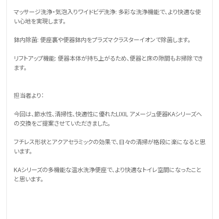
マッサージ洗浄・気泡入りワイドビデ洗浄: 多彩な洗浄機能で、より快適な使
い心地を実現します。
鉢内除菌: 便座裏や便器鉢内をプラズマクラスターイオンで除菌します。
リフトアップ機能: 便器本体が持ち上がるため、便器と床の隙間もお掃除でき
ます。
担当者より：
今回は、節水性、清掃性、快適性に優れたLIXIL アメージュ便器KAシリーズへ
の交換をご提案させていただきました。
フチレス形状とアクアセラミックの効果で、日々の清掃が格段に楽になると思
います。
KAシリーズの多機能な温水洗浄便座で、より快適なトイレ空間になったこと
と思います。