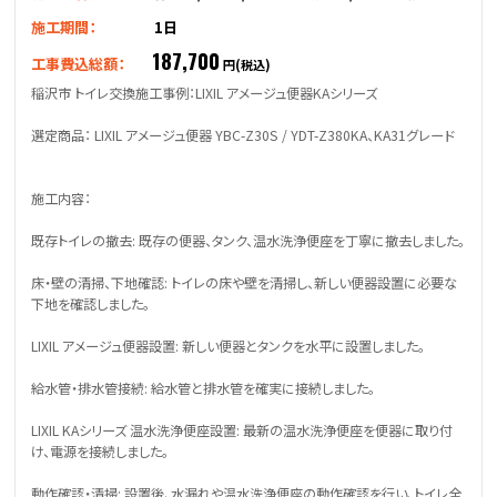
施工期間：
1日
187,700
工事費込総額：
円(税込)
稲沢市 トイレ交換施工事例：LIXIL アメージュ便器KAシリーズ
選定商品： LIXIL アメージュ便器 YBC-Z30S / YDT-Z380KA、KA31グレード
施工内容：
既存トイレの撤去: 既存の便器、タンク、温水洗浄便座を丁寧に撤去しました。
床・壁の清掃、下地確認: トイレの床や壁を清掃し、新しい便器設置に必要な
下地を確認しました。
LIXIL アメージュ便器設置: 新しい便器とタンクを水平に設置しました。
給水管・排水管接続: 給水管と排水管を確実に接続しました。
LIXIL KAシリーズ 温水洗浄便座設置: 最新の温水洗浄便座を便器に取り付
け、電源を接続しました。
動作確認・清掃: 設置後、水漏れや温水洗浄便座の動作確認を行い、トイレ全